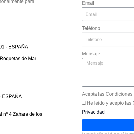
rsonalmente para
Email
Teléfono
001 - ESPAÑA
Mensaje
 Roquetas de Mar .
Acepta las Condiciones 
3 - ESPAÑA
He leido y acepto las 
Privacidad
l nº 4 Zahara de los
La comunicación enviada quedará incorp