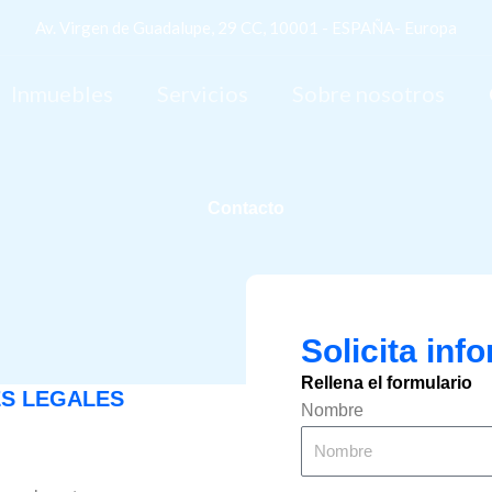
Av. Virgen de Guadalupe, 29 CC, 10001 - ESPAÑA- Europa
Inmuebles
Servicios
Sobre nosotros
Contacto
Solicita inf
Rellena el formulario
ES LEGALES
Nombre