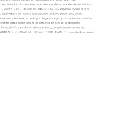
 utilizará exclusivamente para tratar sus datos para atender su solicitud,
E) 2016/679 de 27 de abril de 2016 (RGPD), Ley Orgánica 3/2018 de 5 de
egal vigente en materia de protección de datos personales, sobre
unicarán a terceros, excepto por obligación legal, y se mantendrán mientras
momento usted puede ejercer los derechos de acceso, rectificación,
la limitación y/o cancelación del tratamiento, comunicándolo por escrito,
A. VIRGEN DE GUADALUPE, 29 BAJO. 10001, CÁCERES o mediante un email