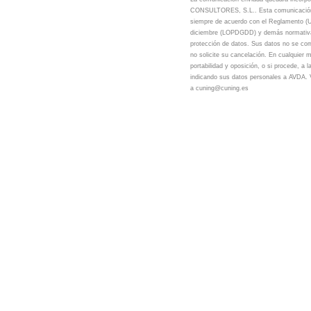
A
CONSULTORES, S.L.. Esta comunicación se
l
siempre de acuerdo con el Reglamento (U
diciembre (LOPDGDD) y demás normativa l
t
protección de datos. Sus datos no se com
no solicite su cancelación. En cualquier 
e
portabilidad y oposición, o si procede, a 
indicando sus datos personales a AVD
r
a cuning@cuning.es
n
a
t
i
v
e
: